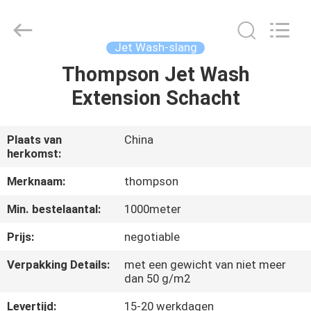
Plastic
Technology
(Hebei)
Co.,
Ltd.
Jet Wash-slang
All
Rights
Thompson Jet Wash
HUIS
Reserved.
Developed
by
Extension Schacht
ECER
PRODUCTEN
Plaats van
China
herkomst:
ONGEVEER
ONS
Merknaam:
thompson
Min. bestelaantal:
1000meter
FABRIEKSREIS
Prijs:
negotiable
Verpakking Details:
met een gewicht van niet meer
KWALITEITSCONTROLE
dan 50 g/m2
Levertijd:
15-20 werkdagen