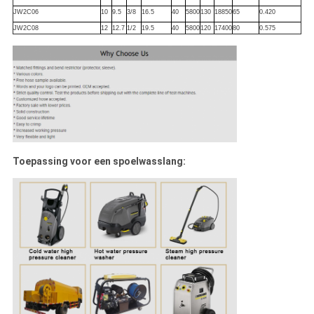
JW2C06
10
9.5
3/8
16.5
40
5800
130
18850
65
0.420
JW2C08
12
12.7
1/2
19.5
40
5800
120
17400
80
0.575
Toepassing voor een spoelwasslang: