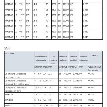
JW1B05
8
7.9
5/16
14.4
25
3600
85
12325
115
0.260
JW1B06
10
9.5
3/8
16.5
25
3600
82
11890
130
0.335
JW1B08
12
12.7
1/2
19.5
25
3600
70
10150
180
0.410
JW2B04
6
6.4
1/4
14.3
40
5800
160
23200
100
0.380
40
JW2B05
8
7.9
5/16
16.2
5800
140
20300
115
0.435
JW2B06
10
9.5
3/8
18.3
40
5800
130
18850
130
0.550
JW2B08
12
12.7
1/2
21.3
40
5800
120
17400
180
0.640
2SC
Productcode
Gewicht
Identificatie van
Een
Maximale
Minimale
Minimale
slanggrootte
overdosis
werkdruk
barstdruk
buigradius
slang.
DN
mm
Inch
mm
MPa
PSI
MPa
PSI
mm
Gewicht van
het product
De in punt 1 bedoelde
6
6.4
1/4
11.7
25
3600
90
13050
50
0.180
categorieën zijn:
De in punt 1 bedoelde
8
7.9
5/16
13.4
25
3600
85
12325
55
0.200
voorwaarden gelden voor:
De in punt 1 bedoelde
10
9.5
3/8
15.1
25
3600
82
11890
60
0.260
categorieën zijn:
JW1C08
12
12.7
1/2
18.1
25
3600
70
10150
70
0.345
JW2C04
6
6.4
1/4
13.1
40
5800
160
23200
50
0.285
JW2C05
8
7.9
5/16
14.8
40
5800
140
20300
55
0.335