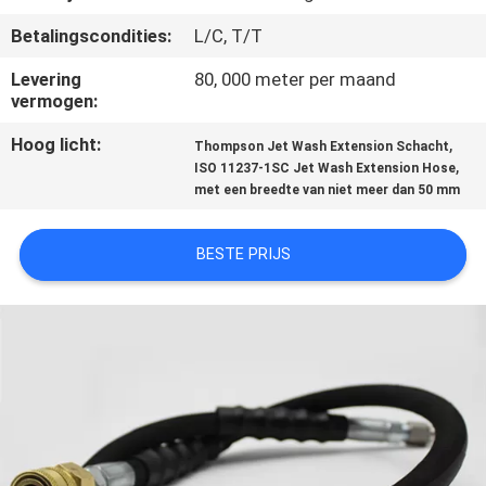
CONTACTEER
Betalingscondities:
L/C, T/T
ONS
Levering
80, 000 meter per maand
vermogen:
NIEUWS
Hoog licht:
,
Thompson Jet Wash Extension Schacht
,
ISO 11237-1SC Jet Wash Extension Hose
VERZOEK
met een breedte van niet meer dan 50 mm
OM
EEN
BESTE PRIJS
CITAAT
SITEMAP
PRIVACY
POLICY