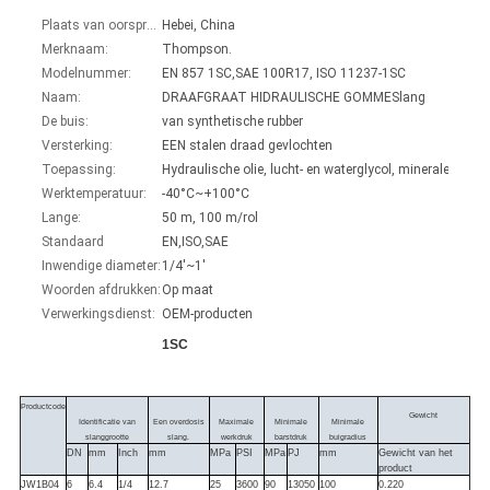
Plaats van oorsprong:
Hebei, China
Merknaam:
Thompson.
Modelnummer:
EN 857 1SC,SAE 100R17, ISO 11237-1SC
Naam:
DRAAFGRAAT HIDRAULISCHE GOMMESlang
De buis:
van synthetische rubber
Versterking:
EEN stalen draad gevlochten
Toepassing:
Werktemperatuur:
-40°C~+100°C
Lange:
50 m, 100 m/rol
Standaard
EN,ISO,SAE
Inwendige diameter:
1/4'~1'
Woorden afdrukken:
Op maat
Verwerkingsdienst:
OEM-producten
1SC
Productcode
Gewicht
Identificatie van
Een overdosis
Maximale
Minimale
Minimale
slanggrootte
slang.
werkdruk
barstdruk
buigradius
DN
mm
Inch
mm
MPa
PSI
MPa
PJ
mm
Gewicht van het
product
JW1B04
6
6.4
1/4
12.7
25
3600
90
13050
100
0.220