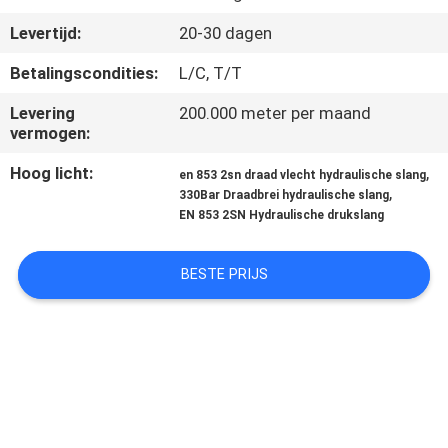
CONTACTEER
Levertijd:
20-30 dagen
ONS
Betalingscondities:
L/C, T/T
NIEUWS
Levering
200.000 meter per maand
vermogen:
VERZOEK
Hoog licht:
,
en 853 2sn draad vlecht hydraulische slang
,
330Bar Draadbrei hydraulische slang
OM
EN 853 2SN Hydraulische drukslang
EEN
CITAAT
BESTE PRIJS
SITEMAP
PRIVACY
POLICY