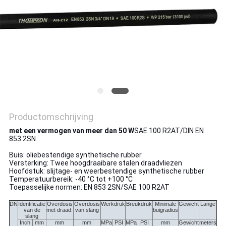
Productomschrijving
met een vermogen van meer dan 50 W
SAE 100 R2AT/DIN EN
853 2SN
Buis: oliebestendige synthetische rubber
Versterking: Twee hoogdraaibare stalen draadvliezen
Hoofdstuk: slijtage- en weerbestendige synthetische rubber
Temperatuurbereik: -40 °C tot +100 °C
Toepasselijke normen: EN 853 2SN/SAE 100 R2AT
DN
Identificatie
Overdosis
Overdosis
Werkdruk
Breukdruk
Minimale
Gewicht
Lange
van de
met draad.
van slang
buigradius
slang
Inch
mm
mm
mm
MPa
PSI
MPa
PSI
mm
Gewicht
meters