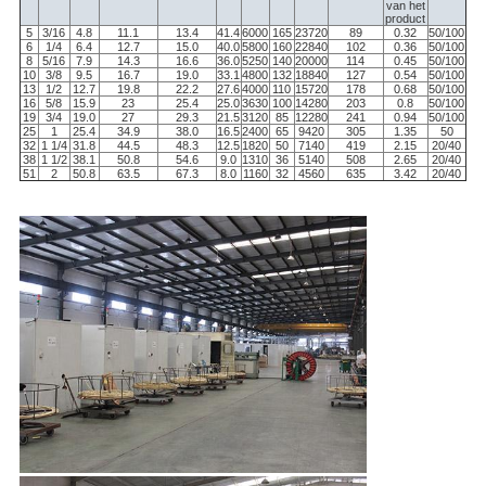
van het
product
5
3/16
4.8
11.1
13.4
41.4
6000
165
23720
89
0.32
50/100
6
1/4
6.4
12.7
15.0
40.0
5800
160
22840
102
0.36
50/100
8
5/16
7.9
14.3
16.6
36.0
5250
140
20000
114
0.45
50/100
10
3/8
9.5
16.7
19.0
33.1
4800
132
18840
127
0.54
50/100
13
1/2
12.7
19.8
22.2
27.6
4000
110
15720
178
0.68
50/100
16
5/8
15.9
23
25.4
25.0
3630
100
14280
203
0.8
50/100
19
3/4
19.0
27
29.3
21.5
3120
85
12280
241
0.94
50/100
25
1
25.4
34.9
38.0
16.5
2400
65
9420
305
1.35
50
32
1 1/4
31.8
44.5
48.3
12.5
1820
50
7140
419
2.15
20/40
38
1 1/2
38.1
50.8
54.6
9.0
1310
36
5140
508
2.65
20/40
51
2
50.8
63.5
67.3
8.0
1160
32
4560
635
3.42
20/40