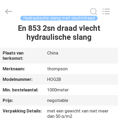
van
45
Mpa
Supplier.
Copyright
Hydraulische slang met vlechtdraad
©
2021
-
En 853 2sn draad vlecht
HUIS
2025
Chenbo
hydraulische slang
Rubber
and
Plastic
PRODUCTEN
Technology
(Hebei)
Co.,
Plaats van
China
Ltd.
herkomst:
All
ONGEVEER
Rights
Reserved.
ONS
Merknaam:
thompson
Developed
by
ECER
Modelnummer:
HOG2B
FABRIEKSREIS
Min. bestelaantal:
1000meter
Prijs:
negotiable
KWALITEITSCONTROLE
Verpakking Details:
met een gewicht van niet meer
dan 50 g/m2