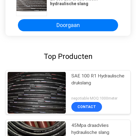
hydraulische slang
Doorgaan
Top Producten
SAE 100 R1 Hydraulische
drukslang
negotiable MOQ:1000meter
CONTACT
45Mpa draadvlies
hydraulische slang