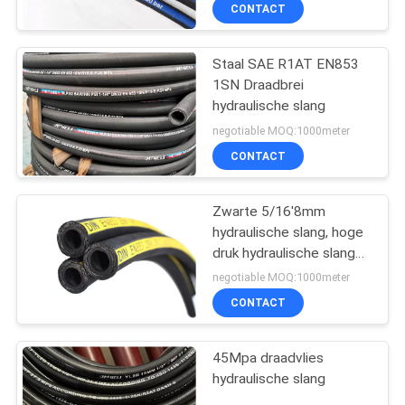
CONTACTEER
CONTACT
ONS
Staal SAE R1AT EN853
1SN Draadbrei
NIEUWS
hydraulische slang
negotiable MOQ:1000meter
VERZOEK
CONTACT
OM
EEN
Zwarte 5/16'8mm
hydraulische slang, hoge
CITAAT
druk hydraulische slang
buis
negotiable MOQ:1000meter
SITEMAP
CONTACT
PRIVACY
45Mpa draadvlies
hydraulische slang
POLICY