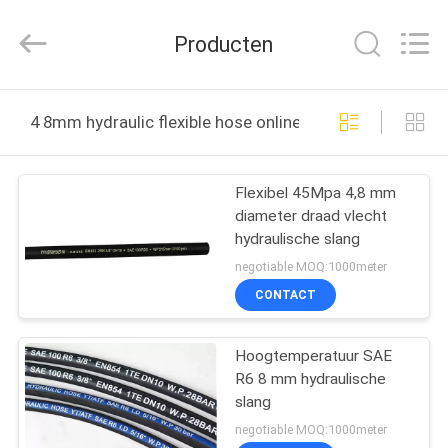
Technology
(Hebei)
Co.,
Producten
Ltd.
All
Rights
Reserved.
HUIS
Developed
by
4 8mm hydraulic flexible hose online fabricage
ECER
PRODUCTEN
Flexibel 45Mpa 4,8 mm
diameter draad vlecht
ONGEVEER
hydraulische slang
ONS
negotiable MOQ:1000meter
CONTACT
FABRIEKSREIS
Hoogtemperatuur SAE
R6 8 mm hydraulische
KWALITEITSCONTROLE
slang
negotiable MOQ:1000meter